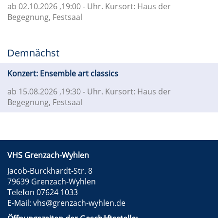
ab 02.10.2026
,19:00 - Uhr. Kursort: Haus der
Begegnung, Festsaal
Demnächst
Konzert: Ensemble art classics
ab 15.08.2026
,19:30 - Uhr. Kursort: Haus der
Begegnung, Festsaal
VHS Grenzach-Wyhlen
Jacob-Burckhardt-Str. 8
79639 Grenzach-Wyhlen
Telefon 07624 1033
E-Mail:
vhs@grenzach-wyhlen.de