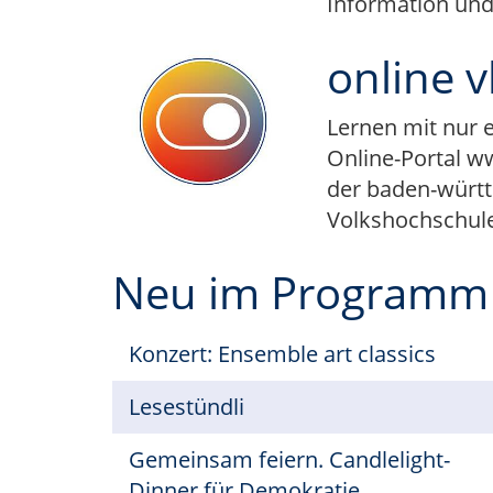
Information und 
online
Lernen mit nur 
Online-Portal w
der baden-würt
Volkshochschul
Neu im Programm
Konzert: Ensemble art classics
Lesestündli
Gemeinsam feiern. Candlelight-
Dinner für Demokratie