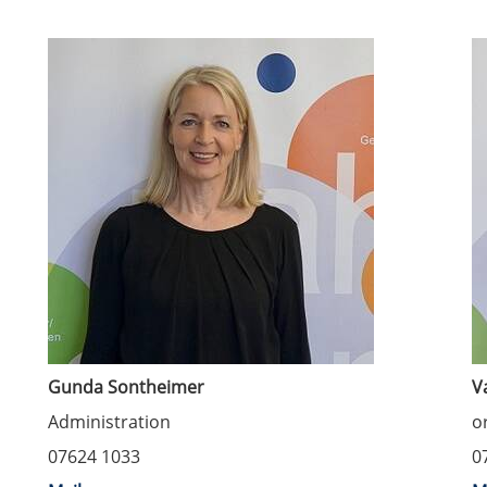
Gunda Sontheimer
V
Administration
o
07624 1033
0