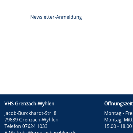
Newsletter-Anmeldung
VHS Grenzach-Wyhlen
Öffnungszeit
Jacob-Burckhardt-Str. 8
Montag - Frei
79639 Grenzach-Wyhlen
Montag, Mit
Telefon 07624 1033
15.00 - 18.00
E-Mail:
vhs@grenzach-wyhlen.de