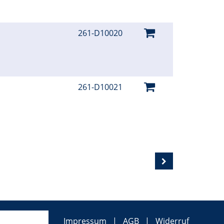
261-D10020
261-D10021
Impressum
AGB
Widerruf