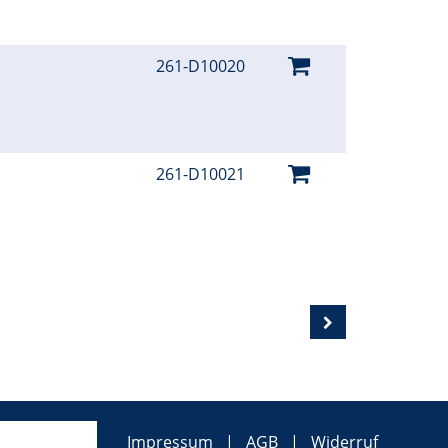
261-D10020
261-D10021
Impressum
AGB
Widerruf