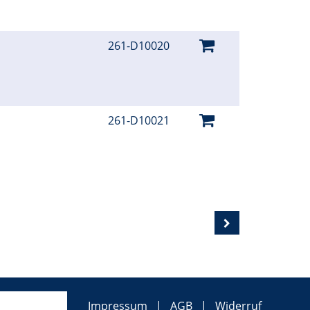
261-D10020
261-D10021
Impressum
AGB
Widerruf