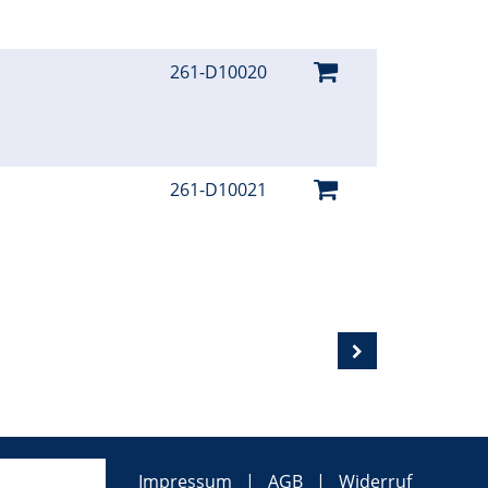
261-D10020
261-D10021
Impressum
AGB
Widerruf