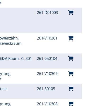
er
261-D01003
Löwenzahn,
261-V10301
hrzweckraum
 EDV-Raum, Zi. 301
261-050104
gnung,
261-V10309
er
telle
261-50105
gnung,
261-V10308