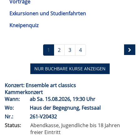
Vorträge
Exkursionen und Studienfahrten
Kneipenquiz
1
2
3
4
NUR BUCHBARE
KURSE ANZEIGEN
Konzert: Ensemble art classics
Kammerkonzert
Wann:
ab
Sa.
15.08.2026, 19:30 Uhr
Wo:
Haus der Begegnung, Festsaal
Nr.:
261-V20432
Status:
Abendkasse, Jugendliche bis 18 Jahren
freier Eintritt