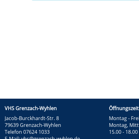
VHS Grenzach-Wyhlen
Öffnungszeit
Jacob-Burckhardt-Str. 8
Montag - Frei
79639 Grenzach-Wyhlen
Montag, Mit
Telefon 07624 1033
15.00 - 18.00
E-Mail:
vhs@grenzach-wyhlen.de