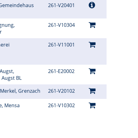
 Gemeindehaus
261-V20401
gnung,
261-V10304
er
erei
261-V11001
 Augst,
261-E20002
, Augst BL
Merkel, Grenzach
261-V20102
le, Mensa
261-V10302