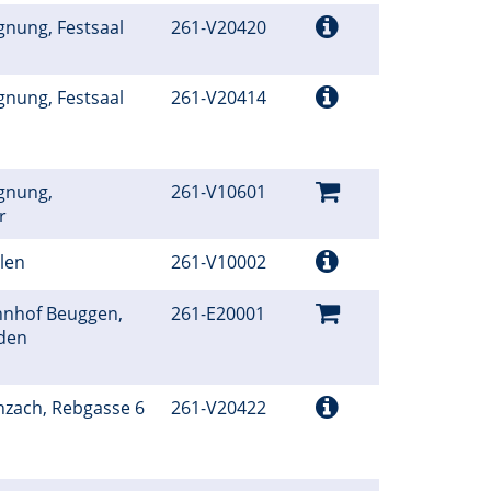
gnung, Festsaal
261-V20420
gnung, Festsaal
261-V20414
gnung,
261-V10601
er
hlen
261-V10002
hnhof Beuggen,
261-E20001
lden
enzach, Rebgasse 6
261-V20422