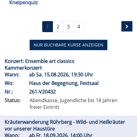
Kneipenquiz
1
2
3
4
NUR BUCHBARE
KURSE ANZEIGEN
Konzert: Ensemble art classics
Kammerkonzert
Wann:
ab
Sa.
15.08.2026, 19:30 Uhr
Wo:
Haus der Begegnung, Festsaal
Nr.:
261-V20432
Status:
Abendkasse, Jugendliche bis 18 Jahren
freier Eintritt
Kräuterwanderung Rührberg - Wild- und Heilkräuter
vor unserer Haustüre
Wann:
ab
Fr.
18.09.2026, 14:00 Uhr