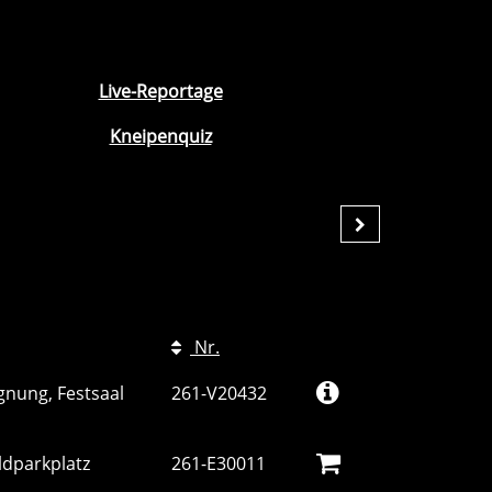
Live-Reportage
Kneipenquiz
Nr.
gnung, Festsaal
261-V20432
ldparkplatz
261-E30011