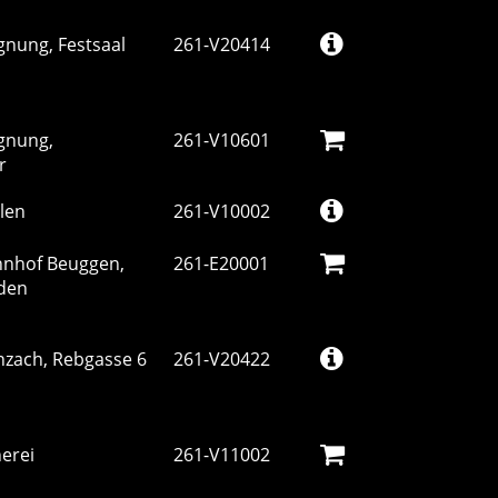
gnung, Festsaal
261-V20414
gnung,
261-V10601
er
hlen
261-V10002
hnhof Beuggen,
261-E20001
lden
enzach, Rebgasse 6
261-V20422
erei
261-V11002