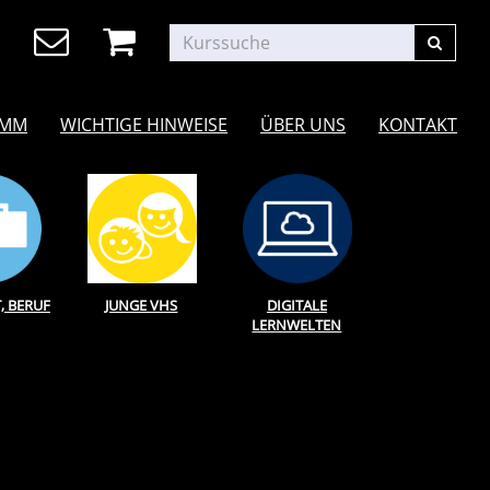
AMM
WICHTIGE HINWEISE
ÜBER UNS
KONTAKT
T, BERUF
JUNGE VHS
DIGITALE
LERNWELTEN