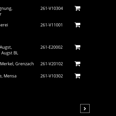
gnung,
261-V10304
er
erei
261-V11001
 Augst,
261-E20002
, Augst BL
Merkel, Grenzach
261-V20102
le, Mensa
261-V10302