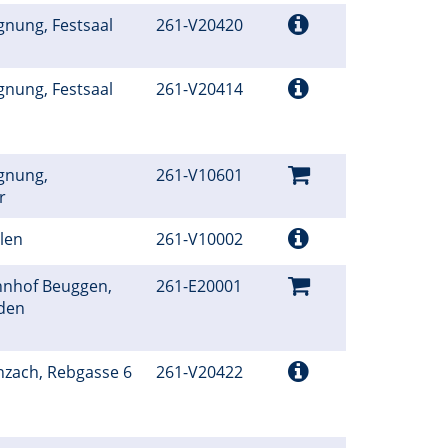
gnung, Festsaal
261-V20420
gnung, Festsaal
261-V20414
gnung,
261-V10601
er
hlen
261-V10002
hnhof Beuggen,
261-E20001
lden
enzach, Rebgasse 6
261-V20422