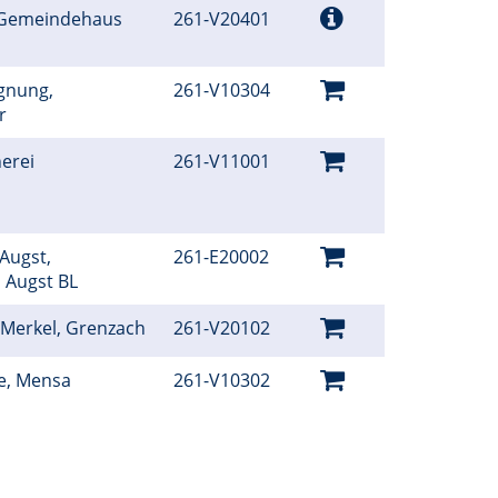
 Gemeindehaus
261-V20401
gnung,
261-V10304
er
erei
261-V11001
 Augst,
261-E20002
, Augst BL
Merkel, Grenzach
261-V20102
le, Mensa
261-V10302