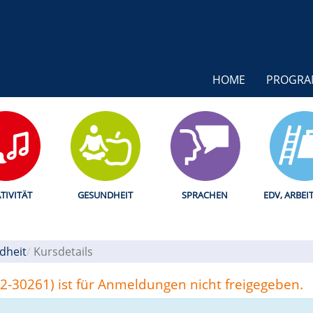
HOME
PROGR
TIVITÄT
GESUNDHEIT
SPRACHEN
EDV, ARBEI
dheit
Kursdetails
52-30261) ist für Anmeldungen nicht freigegeben.