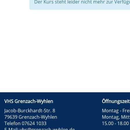
Der Kurs steht leider nicht mehr zur Verfüg
VHS Grenzach-Wyhlen
Öffnungszeit
Jacob-Burckhardt-Str. 8
Montag - Frei
79639 Grenzach-Wyhlen
Montag, Mit
Telefon 07624 1033
15.00 - 18.00
E-Mail:
vhs@grenzach-wyhlen.de