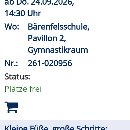
ab
Do.
24.09.2026,
14:30 Uhr
Wo:
Bärenfelsschule,
Pavillon 2,
Gymnastikraum
Nr.:
261-020956
Status:
Plätze frei
Kleine Füße, große Schritte: