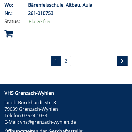
Wo:
Bärenfelsschule, Altbau, Aula
Nr.:
261-010753
Status:
Plätze frei
1
2
VHS Grenzach-Wyhlen
Jacob-Burckhardt-Str. 8
79639 Grenzach-Wyhlen
Telefon 07624 1033
E-Mail:
vhs@grenzach-wyhlen.de
Öffnungszeiten der Geschäftsstelle: