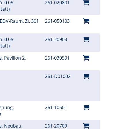
i. 0.05
261-020801
tatt)
 EDV-Raum, Zi. 301
261-050103
i. 0.05
261-20903
tatt)
, Pavillon 2,
261-030501
261-D01002
gnung,
261-10601
er
e, Neubau,
261-20709