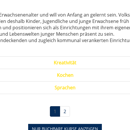
rwachsenenalter und will von Anfang an gelernt sein. Vol
n deshalb Kinder, Jugendliche und junge Erwachsene früh in
n und positionieren sich als Einrichtungen mit ihrem eigene
- und Lebenswelten junger Menschen präsent zu sein.
hendeckenden und zugleich kommunal verankerten Einrichtun
Kreativität
Kochen
Sprachen
1
2
NUR BUCHBARE
KURSE ANZEIGEN