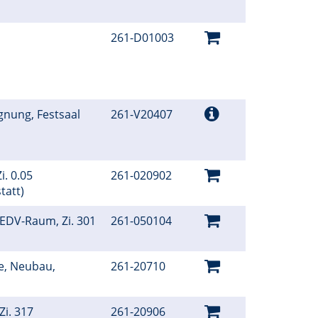
261-D01003
gnung, Festsaal
261-V20407
i. 0.05
261-020902
tatt)
 EDV-Raum, Zi. 301
261-050104
e, Neubau,
261-20710
Zi. 317
261-20906