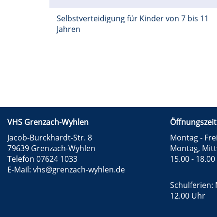
Selbstverteidigung für Kinder von 7 bis 11
Jahren
VHS Grenzach-Wyhlen
Öffnungszeit
Jacob-Burckhardt-Str. 8
Montag - Frei
79639 Grenzach-Wyhlen
Montag, Mit
Telefon 07624 1033
15.00 - 18.00
E-Mail:
vhs@grenzach-wyhlen.de
Schulferien: 
12.00 Uhr