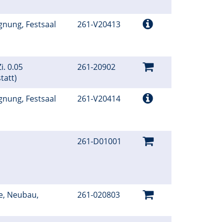
gnung, Festsaal
261-V20413
i. 0.05
261-20902
tatt)
gnung, Festsaal
261-V20414
261-D01001
e, Neubau,
261-020803