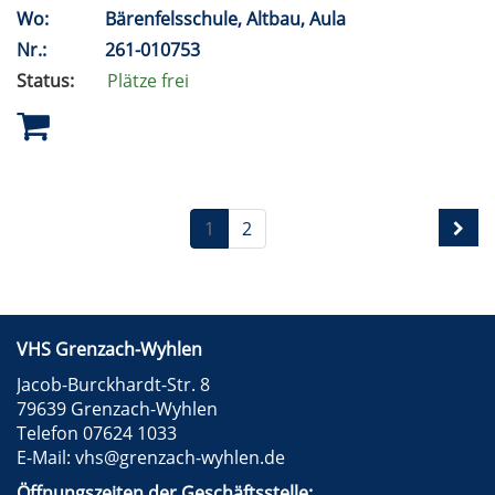
Wo:
Bärenfelsschule, Altbau, Aula
Nr.:
261-010753
Status:
Plätze frei
1
2
VHS Grenzach-Wyhlen
Jacob-Burckhardt-Str. 8
79639 Grenzach-Wyhlen
Telefon 07624 1033
E-Mail:
vhs@grenzach-wyhlen.de
Öffnungszeiten der Geschäftsstelle: