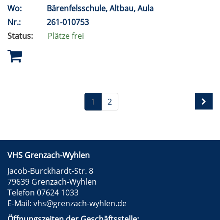
Wo:
Bärenfelsschule, Altbau, Aula
Nr.:
261-010753
Status:
Plätze frei
1
2
VHS Grenzach-Wyhlen
Jacob-Burckhardt-Str. 8
79639 Grenzach-Wyhlen
Telefon 07624 1033
E-Mail:
vhs@grenzach-wyhlen.de
Öffnungszeiten der Geschäftsstelle: