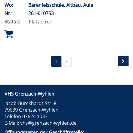
Wo:
Bärenfelsschule, Altbau, Aula
Nr.:
261-010753
Status:
Plätze frei
1
2
VHS Grenzach-Wyhlen
Jacob-Burckhardt-Str. 8
79639 Grenzach-Wyhlen
Telefon 07624 1033
E-Mail:
vhs@grenzach-wyhlen.de
Öffnungszeiten der Geschäftsstelle: