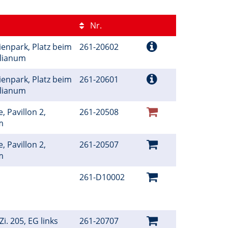
Nr.
ienpark, Platz beim
261-20602
ilianum
ienpark, Platz beim
261-20601
ilianum
, Pavillon 2,
261-20508
um
, Pavillon 2,
261-20507
um
261-D10002
i. 205, EG links
261-20707