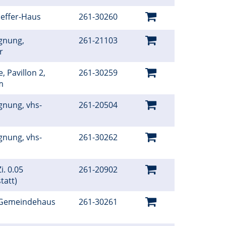
oeffer-Haus
261-30260
gnung,
261-21103
er
, Pavillon 2,
261-30259
um
gnung, vhs-
261-20504
gnung, vhs-
261-30262
i. 0.05
261-20902
tatt)
 Gemeindehaus
261-30261