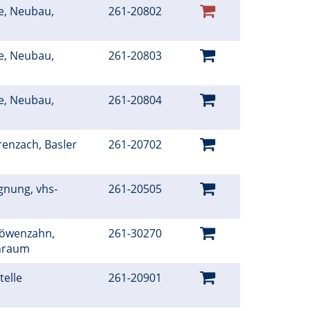
e, Neubau,
261-20802
e, Neubau,
261-20803
e, Neubau,
261-20804
renzach, Basler
261-20702
gnung, vhs-
261-20505
Löwenzahn,
261-30270
rnraum
telle
261-20901