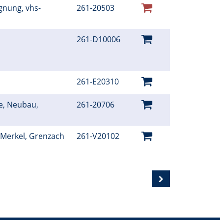
gnung, vhs-
261-20503
261-D10006
261-E20310
e, Neubau,
261-20706
Merkel, Grenzach
261-V20102