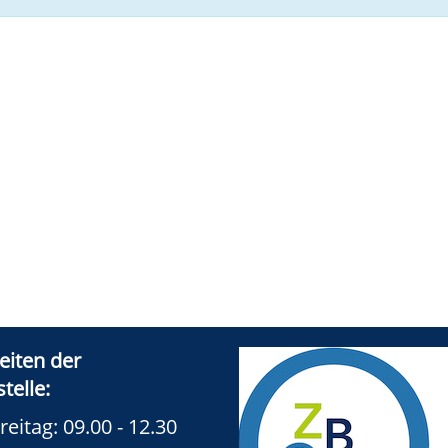
eiten der
telle:
reitag: 09.00 - 12.30