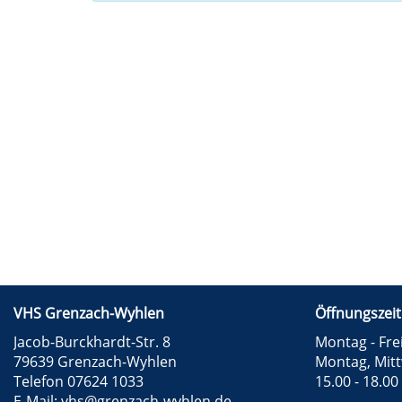
VHS Grenzach-Wyhlen
Öffnungszeit
Jacob-Burckhardt-Str. 8
Montag - Frei
79639 Grenzach-Wyhlen
Montag, Mit
Telefon 07624 1033
15.00 - 18.00
E-Mail:
vhs@grenzach-wyhlen.de