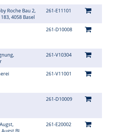
bby Roche Bau 2,
261-E11101
 183, 4058 Basel
261-D10008
gnung,
261-V10304
er
erei
261-V11001
261-D10009
 Augst,
261-E20002
, Augst BL