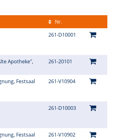
Nr.
261-D10001
Alte Apotheke",
261-20101
gnung, Festsaal
261-V10904
261-D10003
gnung, Festsaal
261-V10902