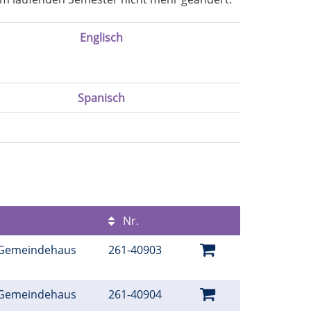
Englisch
Spanisch
Nr.
 Gemeindehaus
261-40903
é
 Gemeindehaus
261-40904
é