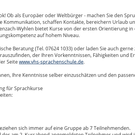
ook! Ob als Europäer oder Weltbürger - machen Sie den Spr
ie Kommunikation, schaffen Kontakte, bereichern Urlaub un
nzach-Wyhlen bietet Kurse von der ersten Orientierung in 
dlungskompetenz auf hohem Niveau.
sche Beratung (Tel. 07624 1033) oder laden Sie auch gerne 
erauszufinden, der Ihren Vorkenntnissen, Fähigkeiten und E
der Seite
www.vhs-sprachenschule.de
.
 Ihnen, Ihre Kenntnisse selber einzuschätzen und den passen
ung für Sprachkurse
eiten:
ziehen sich immer auf eine Gruppe ab 7 Teilnehmenden.
Zahl der am 2. Kursabend angemeldeten Teilnehmer und wird