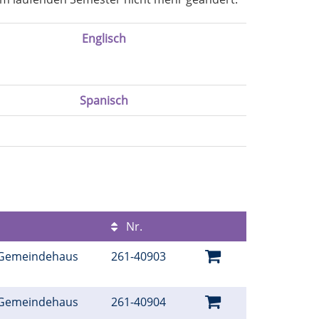
Englisch
Spanisch
Nr.
 Gemeindehaus
261-40903
é
 Gemeindehaus
261-40904
é