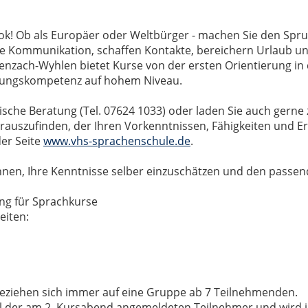
ook! Ob als Europäer oder Weltbürger - machen Sie den Spr
ie Kommunikation, schaffen Kontakte, bereichern Urlaub un
nzach-Wyhlen bietet Kurse von der ersten Orientierung in 
dlungskompetenz auf hohem Niveau.
sche Beratung (Tel. 07624 1033) oder laden Sie auch gerne 
erauszufinden, der Ihren Vorkenntnissen, Fähigkeiten und E
der Seite
www.vhs-sprachenschule.de
.
 Ihnen, Ihre Kenntnisse selber einzuschätzen und den passen
ung für Sprachkurse
eiten:
ziehen sich immer auf eine Gruppe ab 7 Teilnehmenden.
Zahl der am 2. Kursabend angemeldeten Teilnehmer und wird