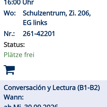
16:00 Uhr
Wo:
Schulzentrum, Zi. 206,
EG links
Nr.:
261-42201
Status:
Plätze frei
Conversación y Lectura (B1-B2)
Wann:
ab
Mi.
30.09.2026,