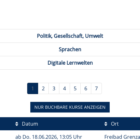
Politik, Gesellschaft, Umwelt
Sprachen
Digitale Lernwelten
1
2
3
4
5
6
7
NUR BUCHBARE
KURSE ANZEIGEN
Datum
Ort
ab
Do.
18.06.2026, 13:05 Uhr
Freibad Grenza