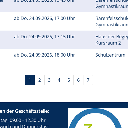
er
ab
Do.
24.09.2026, 15:45 Uhr
Bärenfelsschule
Gymnastikra
6
ab
Do.
24.09.2026, 17:00 Uhr
Bärenfelsschule
Gymnastikra
ab
Do.
24.09.2026, 17:15 Uhr
Haus der Bege
Kursraum 2
ab
Do.
24.09.2026, 18:00 Uhr
Schulzentrum, Z
1
2
3
4
5
6
7
en der Geschäftsstelle:
tag: 09.00 - 12.30 Uhr
twoch und Donnerstag: