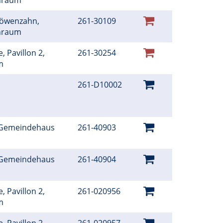
rnraum
Löwenzahn,
261-30109
rnraum
, Pavillon 2,
261-30254
um
261-D10002
 Gemeindehaus
261-40903
é
 Gemeindehaus
261-40904
é
, Pavillon 2,
261-020956
um