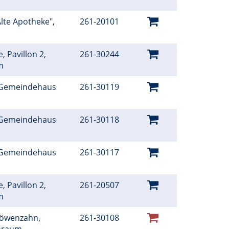
Alte Apotheke",
261-20101
, Pavillon 2,
261-30244
um
 Gemeindehaus
261-30119
 Gemeindehaus
261-30118
 Gemeindehaus
261-30117
, Pavillon 2,
261-20507
um
Löwenzahn,
261-30108