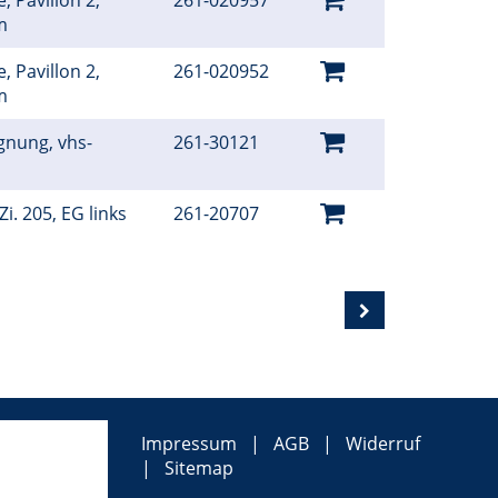
, Pavillon 2,
261-020957
um
, Pavillon 2,
261-020952
um
gnung, vhs-
261-30121
i. 205, EG links
261-20707
Impressum
AGB
Widerruf
Sitemap