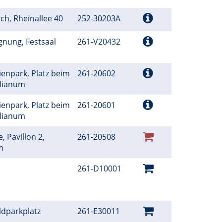
ch, Rheinallee 40
252-30203A
gnung, Festsaal
261-V20432
ienpark, Platz beim
261-20602
ilianum
ienpark, Platz beim
261-20601
ilianum
, Pavillon 2,
261-20508
um
261-D10001
ldparkplatz
261-E30011