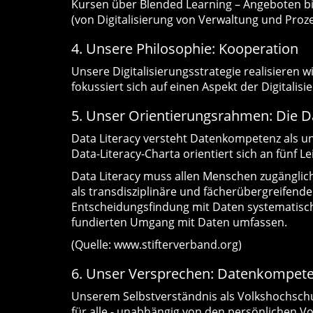
Kursen über Blended Learning – Angeboten bis 
(von Digitalisierung von Verwaltung und Prozes
4. Unsere Philosophie: Kooperation
Unsere Digitalisierungsstrategie realisieren 
fokussiert sich auf einen Aspekt der Digital
5. Unser Orientierungsrahmen: Die Da
Data Literacy versteht Datenkompetenz als unve
Data-Literacy-Charta orientiert sich an fünf 
Data Literacy muss allen Menschen zugänglich
als transdisziplinäre und fächerübergreifen
Entscheidungsfindung mit Daten systematisch
fundierten Umgang mit Daten umfassen.
(Quelle: www.stifterverband.org)
6. Unser Versprechen: Datenkompeten
Unserem Selbstverständnis als Volkshochschu
für alle - unabhängig von den persönlichen V