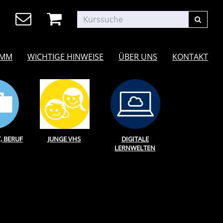
AMM
WICHTIGE HINWEISE
ÜBER UNS
KONTAKT
T, BERUF
JUNGE VHS
DIGITALE
LERNWELTEN