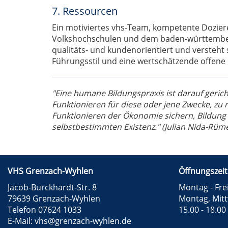
7. Ressourcen
Ein motiviertes vhs-Team, kompetente Dozier
Volkshochschulen und dem baden-württemberg
qualitäts- und kundenorientiert und versteht s
Führungsstil und eine wertschätzende offen
"Eine humane Bildungspraxis ist darauf gericht
Funktionieren für diese oder jene Zwecke, zu r
Funktionieren der Ökonomie sichern, Bildung 
selbstbestimmten Existenz." (Julian Nida-Rüme
VHS Grenzach-Wyhlen
Öffnungszeit
Jacob-Burckhardt-Str. 8
Montag - Frei
79639 Grenzach-Wyhlen
Montag, Mit
Telefon 07624 1033
15.00 - 18.00
E-Mail:
vhs@grenzach-wyhlen.de