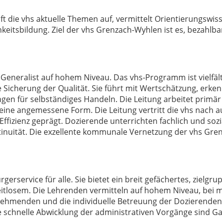
t die vhs aktuelle Themen auf, vermittelt Orientierungswiss
keitsbildung. Ziel der vhs Grenzach-Wyhlen ist es, bezahlba
 Generalist auf hohem Niveau. Das vhs-Programm ist vielfältig
e Sicherung der Qualität. Sie führt mit Wertschätzung, erk
 für selbständiges Handeln. Die Leitung arbeitet primär k
eine angemessene Form. Die Leitung vertritt die vhs nach a
d Effizienz geprägt. Dozierende unterrichten fachlich und soz
inuität. Die exzellente kommunale Vernetzung der vhs Gren
rgerservice für alle. Sie bietet ein breit gefächertes, ziel
osem. Die Lehrenden vermitteln auf hohem Niveau, bei maxi
lnehmenden und die individuelle Betreuung der Dozierenden
chnelle Abwicklung der administrativen Vorgänge sind Gara