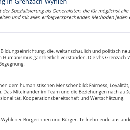
ng in Grenzach-Wyhlen
der Spezialisierung als Generalisten, die für möglichst alle
Zeiten und mit allen erfolgversprechenden Methoden jeden e
ldungseinrichtung, die, weltanschaulich und politisch neutr
en Humanismus ganzheitlich verstanden. Die vhs Grenzach-W
 Begegnung.
en dem humanistischen Menschenbild: Fairness, Loyalität, 
n. Das Miteinander im Team und die Beziehungen nach außen
ssionalität, Kooperationsbereitschaft und Wertschätzung.
ach-Wyhlener Bürgerinnen und Bürger. Teilnehmende aus an