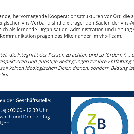
ende, hervorragende Kooperationsstrukturen vor Ort, die 
ischen vhs-Verband sind die tragenden Säulen der vhs-Arb
ich als lernende Organisation. Administration und Leitung si
e Kommunikation prägen das Miteinander im vhs-Team.
et, die Integrität der Person zu achten und zu fördern (...) 
espektieren und günstige Bedingungen für ihre Entfaltung zu 
soll keinen ideologischen Zielen dienen, sondern Bildung i
lin)
en der Geschäftsstelle:
tag: 09.00 - 12.30 Uhr
twoch und Donnerstag:
 Uhr