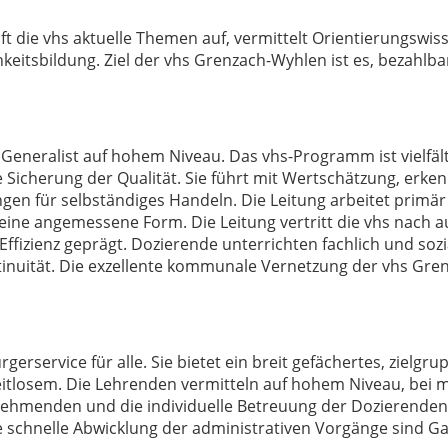
t die vhs aktuelle Themen auf, vermittelt Orientierungswiss
keitsbildung. Ziel der vhs Grenzach-Wyhlen ist es, bezahlba
 Generalist auf hohem Niveau. Das vhs-Programm ist vielfältig
e Sicherung der Qualität. Sie führt mit Wertschätzung, erk
 für selbständiges Handeln. Die Leitung arbeitet primär k
eine angemessene Form. Die Leitung vertritt die vhs nach a
d Effizienz geprägt. Dozierende unterrichten fachlich und soz
inuität. Die exzellente kommunale Vernetzung der vhs Gren
rgerservice für alle. Sie bietet ein breit gefächertes, ziel
osem. Die Lehrenden vermitteln auf hohem Niveau, bei maxi
lnehmenden und die individuelle Betreuung der Dozierenden
chnelle Abwicklung der administrativen Vorgänge sind Gara