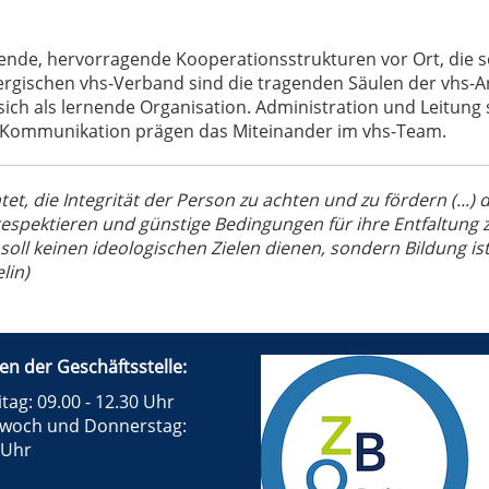
ende, hervorragende Kooperationsstrukturen vor Ort, die 
ischen vhs-Verband sind die tragenden Säulen der vhs-Arb
ich als lernende Organisation. Administration und Leitung si
e Kommunikation prägen das Miteinander im vhs-Team.
et, die Integrität der Person zu achten und zu fördern (...) 
espektieren und günstige Bedingungen für ihre Entfaltung zu 
soll keinen ideologischen Zielen dienen, sondern Bildung i
lin)
en der Geschäftsstelle:
tag: 09.00 - 12.30 Uhr
twoch und Donnerstag:
 Uhr