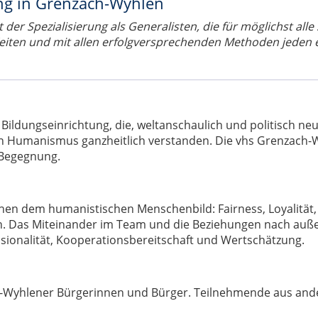
ng in Grenzach-Wyhlen
der Spezialisierung als Generalisten, die für möglichst alle
Zeiten und mit allen erfolgversprechenden Methoden jeden e
ldungseinrichtung, die, weltanschaulich und politisch neutr
en Humanismus ganzheitlich verstanden. Die vhs Grenzach-W
 Begegnung.
en dem humanistischen Menschenbild: Fairness, Loyalität, 
n. Das Miteinander im Team und die Beziehungen nach außen
ssionalität, Kooperationsbereitschaft und Wertschätzung.
ach-Wyhlener Bürgerinnen und Bürger. Teilnehmende aus an