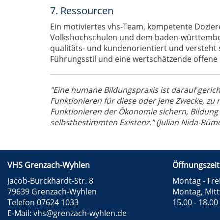
7. Ressourcen
Ein motiviertes vhs-Team, kompetente Dozier
Volkshochschulen und dem baden-württemberg
qualitäts- und kundenorientiert und versteht s
Führungsstil und eine wertschätzende offen
"Eine humane Bildungspraxis ist darauf gericht
Funktionieren für diese oder jene Zwecke, zu r
Funktionieren der Ökonomie sichern, Bildung 
selbstbestimmten Existenz." (Julian Nida-Rüme
VHS Grenzach-Wyhlen
Öffnungszeit
Jacob-Burckhardt-Str. 8
Montag - Frei
79639 Grenzach-Wyhlen
Montag, Mit
Telefon 07624 1033
15.00 - 18.00
E-Mail:
vhs@grenzach-wyhlen.de