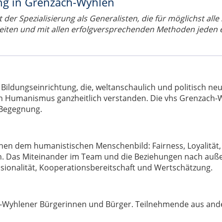
ng in Grenzach-Wyhlen
der Spezialisierung als Generalisten, die für möglichst alle
Zeiten und mit allen erfolgversprechenden Methoden jeden e
ldungseinrichtung, die, weltanschaulich und politisch neutr
en Humanismus ganzheitlich verstanden. Die vhs Grenzach-W
 Begegnung.
en dem humanistischen Menschenbild: Fairness, Loyalität, 
n. Das Miteinander im Team und die Beziehungen nach außen
ssionalität, Kooperationsbereitschaft und Wertschätzung.
ach-Wyhlener Bürgerinnen und Bürger. Teilnehmende aus an