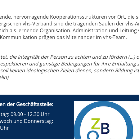
ende, hervorragende Kooperationsstrukturen vor Ort, die 
ischen vhs-Verband sind die tragenden Säulen der vhs-Arb
ich als lernende Organisation. Administration und Leitung si
e Kommunikation prägen das Miteinander im vhs-Team.
et, die Integrität der Person zu achten und zu fördern (...) 
espektieren und günstige Bedingungen für ihre Entfaltung zu 
soll keinen ideologischen Zielen dienen, sondern Bildung i
lin)
en der Geschäftsstelle:
tag: 09.00 - 12.30 Uhr
twoch und Donnerstag:
 Uhr