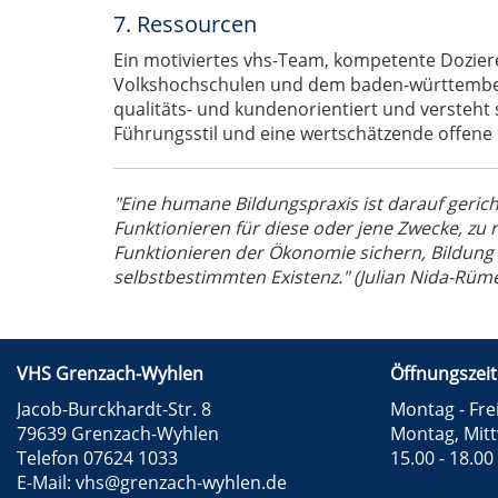
7. Ressourcen
Ein motiviertes vhs-Team, kompetente Dozier
Volkshochschulen und dem baden-württemberg
qualitäts- und kundenorientiert und versteht s
Führungsstil und eine wertschätzende offen
"Eine humane Bildungspraxis ist darauf gericht
Funktionieren für diese oder jene Zwecke, zu r
Funktionieren der Ökonomie sichern, Bildung 
selbstbestimmten Existenz." (Julian Nida-Rüme
VHS Grenzach-Wyhlen
Öffnungszeit
Jacob-Burckhardt-Str. 8
Montag - Frei
79639 Grenzach-Wyhlen
Montag, Mit
Telefon 07624 1033
15.00 - 18.00
E-Mail:
vhs@grenzach-wyhlen.de