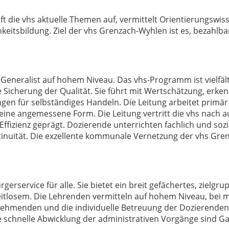
t die vhs aktuelle Themen auf, vermittelt Orientierungswiss
keitsbildung. Ziel der vhs Grenzach-Wyhlen ist es, bezahlba
 Generalist auf hohem Niveau. Das vhs-Programm ist vielfältig
e Sicherung der Qualität. Sie führt mit Wertschätzung, erk
 für selbständiges Handeln. Die Leitung arbeitet primär k
eine angemessene Form. Die Leitung vertritt die vhs nach a
d Effizienz geprägt. Dozierende unterrichten fachlich und soz
inuität. Die exzellente kommunale Vernetzung der vhs Gren
rgerservice für alle. Sie bietet ein breit gefächertes, ziel
osem. Die Lehrenden vermitteln auf hohem Niveau, bei maxi
lnehmenden und die individuelle Betreuung der Dozierenden
chnelle Abwicklung der administrativen Vorgänge sind Gara