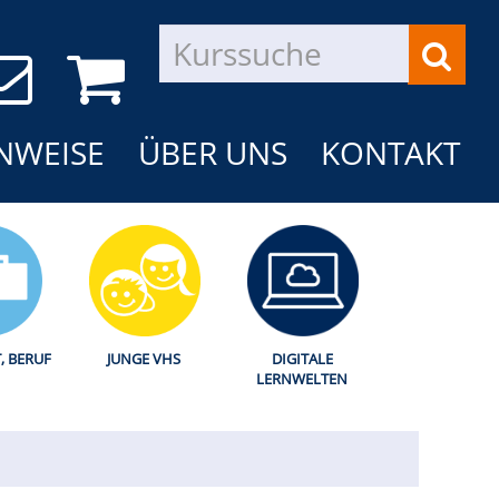
NWEISE
ÜBER UNS
KONTAKT
T, BERUF
JUNGE VHS
DIGITALE
LERNWELTEN