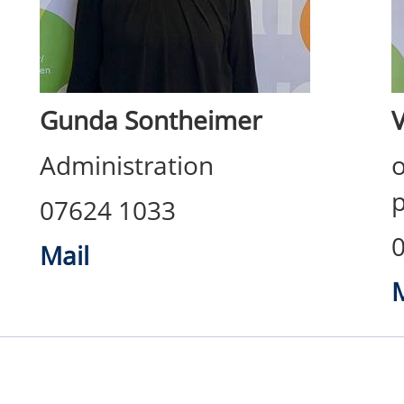
Gunda Sontheimer
Administration
o
p
07624 1033
Mail
M