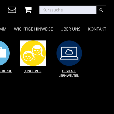
AMM
WICHTIGE HINWEISE
ÜBER UNS
KONTAKT
T, BERUF
JUNGE VHS
DIGITALE
LERNWELTEN