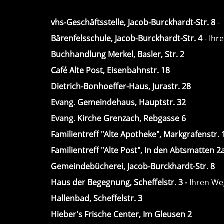
vhs-Geschäftsstelle
, Jacob-Burckhardt-Str. 8
-
Bärenfelsschule
, Jacob-Burckhardt-Str. 4
-
Ihre
Buchhandlung Merkel
, Basler, Str. 2
Café Alte Post
, Eisenbahnstr. 18
Dietrich-Bonhoeffer-Haus
, Jurastr. 28
Evang. Gemeindehaus
, Hauptstr. 32
Evang. Kirche Grenzach
, Rebgasse 6
Familientreff "Alte Apotheke"
, Markgrafenstr. 
Familientreff "Alte Post"
, In den Abtsmatten 2
Gemeindebücherei
, Jacob-Burckhardt-Str. 8
Haus der Begegnung
, Scheffelstr. 3
-
Ihren We
Hallenbad
, Scheffelstr. 3
Hieber's Frische Center
, Im Gleusen 2