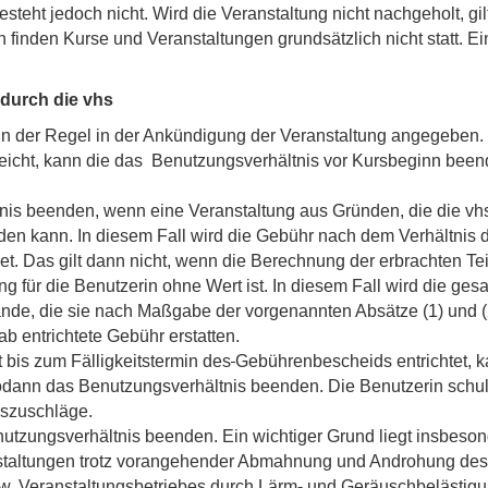
eht jedoch nicht. Wird die Veranstaltung nicht nachgeholt, gilt 
n finden Kurse und Veranstaltungen grundsätzlich nicht statt. 
durch die vhs
in der Regel in der Ankündigung der Veranstaltung angegeben.
reicht, kann die das Benutzungsverhältnis vor Kursbeginn been
is beenden, wenn eine Veranstaltung aus Gründen, die die vhs ni
finden kann. In diesem Fall wird die Gebühr nach dem Verhältnis
. Das gilt dann nicht, wenn die Berechnung der erbrachten Teil
g für die Benutzerin ohne Wert ist. In diesem Fall wird die ges
ände, die sie nach Maßgabe der vorgenannten Absätze (1) und (
ab entrichtete Gebühr erstatten.
t bis zum Fälligkeitstermin des
Gebührenbescheids entrichtet, 
sodann das Benutzungsverhältnis beenden. Die Benutzerin schu
szuschläge.
tzungsverhältnis beenden. Ein wichtiger Grund liegt insbesond
staltungen trotz vorangehender Abmahnung und Androhung des A
w. Veranstaltungsbetriebes durch Lärm- und Geräuschbelästigu