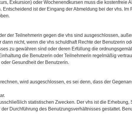
hkurs, Exkursion) oder Wochenendkursen muss die kostenfreie 
n
. Entscheidend ist der Eingang der Abmeldung bei der vhs. Im F
oben.
r der Teilnehmerin gegen die vhs sind ausgeschlossen, außer 
r dann nicht, wenn die vhs schuldhaft Rechte der Benutzerin ode
sses zu gewähren sind oder deren Erfüllung die ordnungsgem
nhaltung die Benutzerin oder Teilnehmerin regelmäßig vertraut (K
 oder Gesundheit der Benutzerin.
echnen, wird ausgeschlossen, es sei denn, dass der Gegenanspr
ar.
sschließlich statistischen Zwecken. Der vhs ist die Erhebung,
er Durchführung des Benutzungsverhältnisses gestattet. Benu