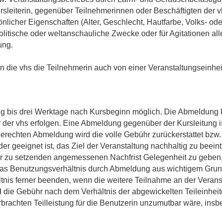
rsleiterin, gegenüber Teilnehmerinnen oder Beschäftigten der v
icher Eigenschaften (Alter, Geschlecht, Hautfarbe, Volks- oder
litische oder weltanschauliche Zwecke oder für Agitationen alle
ung.
nn die vhs die Teilnehmerin auch von einer Veranstaltungseinh
g bis drei Werktage nach Kursbeginn möglich. Die Abmeldung kan
r der vhs erfolgen. Eine Abmeldung gegenüber der Kursleitung i
tgerechten Abmeldung wird die volle Gebühr zurückerstattet bzw.
er geeignet ist, das Ziel der Veranstaltung nachhaltig zu beeint
r zu setzenden angemessenen Nachfrist Gelegenheit zu geben, 
t das Benutzungsverhältnis durch Abmeldung aus wichtigem Gru
tnis ferner beenden, wenn die weitere Teilnahme an der Veran
wird die Gebühr nach dem Verhältnis der abgewickelten Teileinhe
rbrachten Teilleistung für die Benutzerin unzumutbar wäre, insb