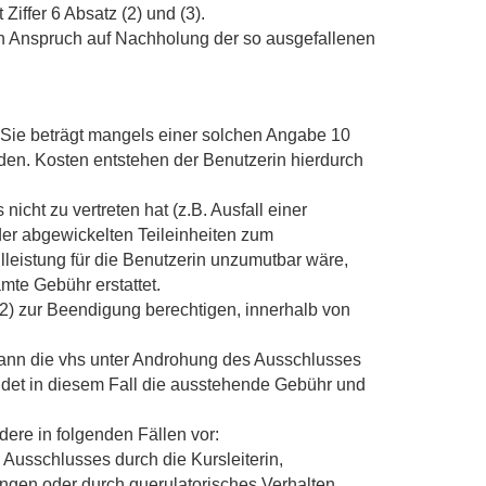
Ziffer 6 Absatz (2) und (3).
Ein Anspruch auf Nachholung der so ausgefallenen
 Sie beträgt mangels einer solchen Angabe 10
den. Kosten entstehen der Benutzerin hierdurch
cht zu vertreten hat (z.B. Ausfall einer
 der abgewickelten Teileinheiten zum
leistung für die Benutzerin unzumutbar wäre,
amte Gebühr erstattet.
2) zur Beendigung berechtigen, innerhalb von
kann die vhs unter Androhung des Ausschlusses
ldet in diesem Fall die ausstehende Gebühr und
ere in folgenden Fällen vor:
usschlusses durch die Kursleiterin,
ngen oder durch querulatorisches Verhalten,