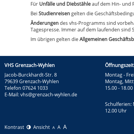
Für
Unfälle und Diebstähle
auf dem Hin- und R
Bei
Studienreisen
gelten die Geschäftsbeding
Änderungen
des vhs-Programms sind vorbehal
Tagespresse. Immer auf dem laufenden sind S
Im übrigen gelten die
Allgemeinen Geschäfts
VHS Grenzach-Wyhlen
Öffnungszeit
Jacob-Burckhardt-Str. 8
Montag - Frei
79639 Grenzach-Wyhlen
Montag, Mit
Telefon 07624 1033
15.00 - 18.00
E-Mail:
vhs@grenzach-wyhlen.de
Schulferien: 
12.00 Uhr
A
Kontrast
Ansicht
A
A