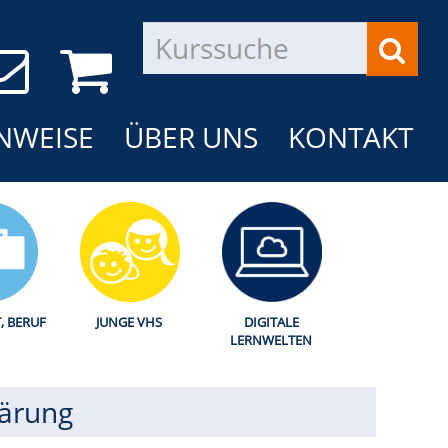
NWEISE
ÜBER UNS
KONTAKT
T, BERUF
JUNGE VHS
DIGITALE
LERNWELTEN
lärung