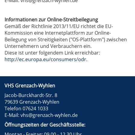
E-Mail: vhs@grenzach-wyhlen.de
Informationen zur Online-Streitbeilegung
Gemäß der Richtlinie 2013/11/EU richtet die EU-
Kommission eine Internetplattform zur Online-
Beilegung von Streitigkeiten ("OS-Plattform") zwischen
Unternehmern und Verbrauchern ein.
Diese ist unter folgendem Link erreichbar:
http://ec.europa.eu/consumers/odr.
VHS Grenzach-Wyhlen
Jacob-Burckhardt-Str. 8
79639 Grenzach-Wyhlen
Telefon 07624 1033
E-Mail:
vhs@grenzach-wyhlen.de
Öffnungszeiten der Geschäftsstelle:
Montag - Freitag: 09.00 - 12.30 Uhr