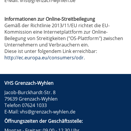
E-Mail: vhs@grenzach-wyhlen.de
Informationen zur Online-Streitbeilegung
Gemäß der Richtlinie 2013/11/EU richtet die EU-
Kommission eine Internetplattform zur Online-
Beilegung von Streitigkeiten ("OS-Plattform") zwischen
Unternehmern und Verbrauchern ein.
Diese ist unter folgendem Link erreichbar:
http://ec.europa.eu/consumers/odr.
VHS Grenzach-Wyhlen
Jacob-Burckhardt-Str. 8
79639 Grenzach-Wyhlen
Telefon 07624 1033
E-Mail:
vhs@grenzach-wyhlen.de
Öffnungszeiten der Geschäftsstelle:
Montag - Freitag: 09.00 - 12.30 Uhr