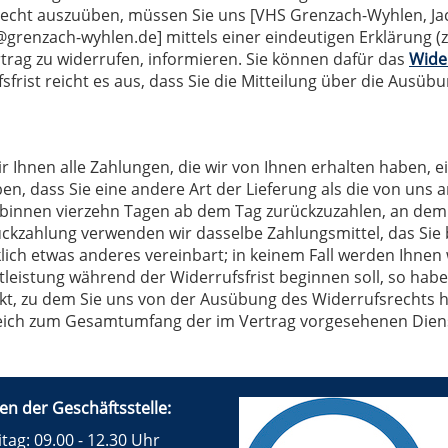
recht auszuüben, müssen Sie uns [VHS Grenzach-Wyhlen, Jac
grenzach-wyhlen.de] mittels einer eindeutigen Erklärung (z.B
rtrag zu widerrufen, informieren. Sie können dafür das
Wide
frist reicht es aus, dass Sie die Mitteilung über die Ausüb
 Ihnen alle Zahlungen, die wir von Ihnen erhalten haben, e
ben, dass Sie eine andere Art der Lieferung als die von uns
binnen vierzehn Tagen ab dem Tag zurückzuzahlen, an dem d
Rückzahlung verwenden wir dasselbe Zahlungsmittel, das Sie 
lich etwas anderes vereinbart; in keinem Fall werden Ihnen
stleistung während der Widerrufsfrist beginnen soll, so ha
kt, zu dem Sie uns von der Ausübung des Widerrufsrechts hi
leich zum Gesamtumfang der im Vertrag vorgesehenen Diens
en der Geschäftsstelle:
tag: 09.00 - 12.30 Uhr