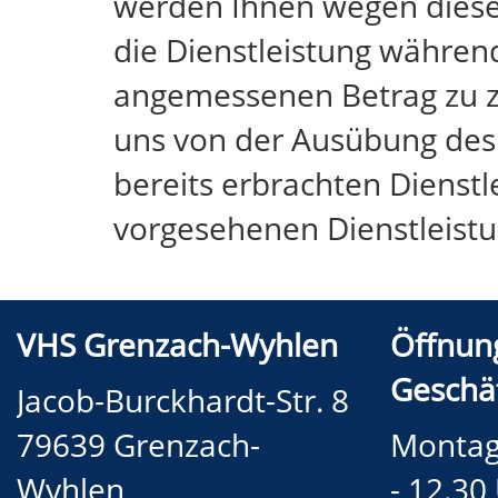
werden Ihnen wegen dieser
die Dienstleistung während
angemessenen Betrag zu za
uns von der Ausübung des W
bereits erbrachten Dienst
vorgesehenen Dienstleistu
VHS Grenzach-Wyhlen
Öffnun
Geschäf
Jacob-Burckhardt-Str. 8
79639 Grenzach-
Montag 
Wyhlen
- 12.30