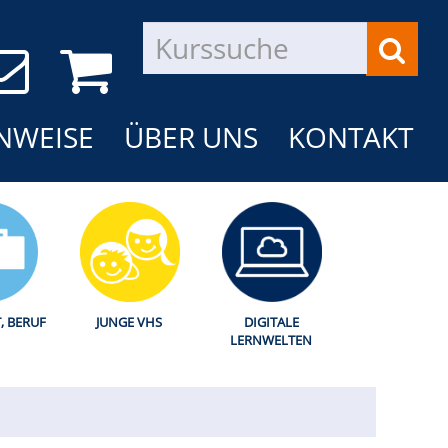
NWEISE
ÜBER UNS
KONTAKT
T, BERUF
JUNGE VHS
DIGITALE
LERNWELTEN