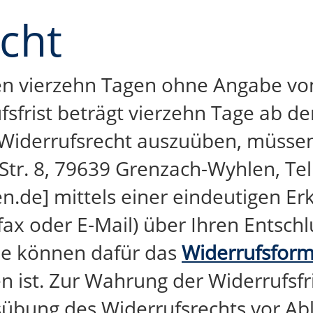
cht
nen vierzehn Tagen ohne Angabe vo
fsfrist beträgt vierzehn Tage ab d
 Widerrufsrecht auszuüben, müssen
Str. 8, 79639 Grenzach-Wyhlen, Tel
de] mittels einer eindeutigen Erkl
fax oder E-Mail) über Ihren Entschl
Sie können dafür das
Widerrufsform
 ist. Zur Wahrung der Widerrufsfris
sübung des Widerrufsrechts vor Abl