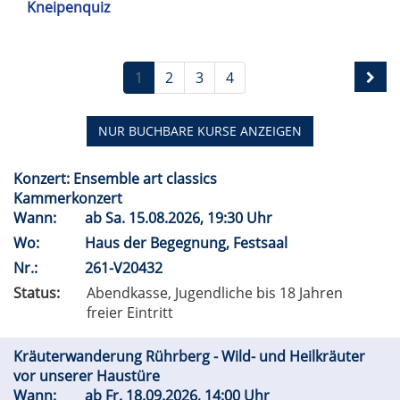
Kneipenquiz
1
2
3
4
NUR BUCHBARE
KURSE ANZEIGEN
Konzert: Ensemble art classics
Kammerkonzert
Wann:
ab
Sa.
15.08.2026, 19:30 Uhr
Wo:
Haus der Begegnung, Festsaal
Nr.:
261-V20432
Status:
Abendkasse, Jugendliche bis 18 Jahren
freier Eintritt
Kräuterwanderung Rührberg - Wild- und Heilkräuter
vor unserer Haustüre
Wann:
ab
Fr.
18.09.2026, 14:00 Uhr