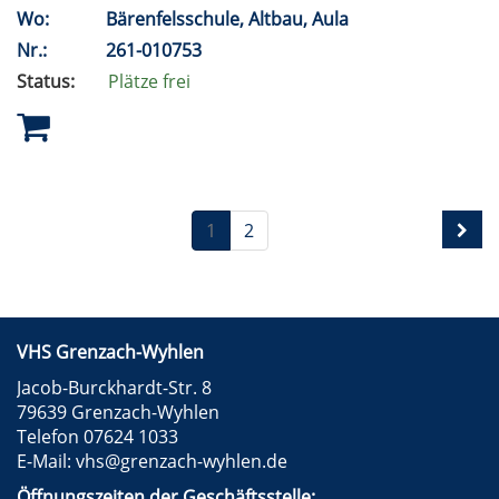
Wo:
Bärenfelsschule, Altbau, Aula
Nr.:
261-010753
Status:
Plätze frei
1
2
VHS Grenzach-Wyhlen
Jacob-Burckhardt-Str. 8
79639 Grenzach-Wyhlen
Telefon 07624 1033
E-Mail:
vhs@grenzach-wyhlen.de
Öffnungszeiten der Geschäftsstelle: