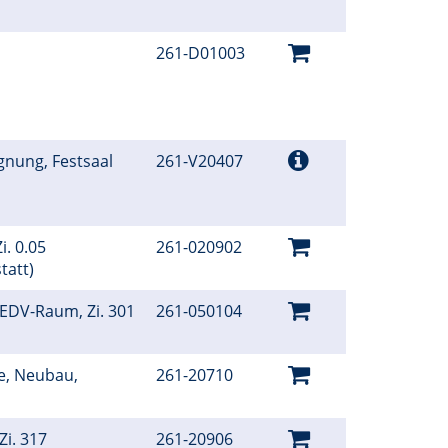
261-D01003
gnung, Festsaal
261-V20407
i. 0.05
261-020902
tatt)
 EDV-Raum, Zi. 301
261-050104
e, Neubau,
261-20710
Zi. 317
261-20906