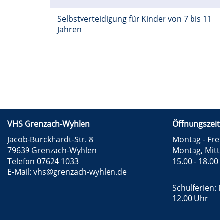
Selbstverteidigung für Kinder von 7 bis 11
Jahren
VHS Grenzach-Wyhlen
Öffnungszeit
Jacob-Burckhardt-Str. 8
Montag - Frei
79639 Grenzach-Wyhlen
Montag, Mit
Telefon 07624 1033
15.00 - 18.00
E-Mail:
vhs@grenzach-wyhlen.de
Schulferien: 
12.00 Uhr