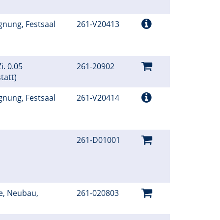
gnung, Festsaal
261-V20413
i. 0.05
261-20902
tatt)
gnung, Festsaal
261-V20414
261-D01001
e, Neubau,
261-020803