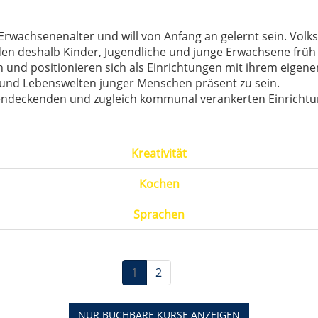
rwachsenenalter und will von Anfang an gelernt sein. Vol
n deshalb Kinder, Jugendliche und junge Erwachsene früh in
n und positionieren sich als Einrichtungen mit ihrem eigene
- und Lebenswelten junger Menschen präsent zu sein.
hendeckenden und zugleich kommunal verankerten Einrichtun
Kreativität
Kochen
Sprachen
1
2
NUR BUCHBARE
KURSE ANZEIGEN