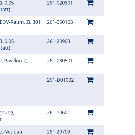
i. 0.05
261-020801
tatt)
 EDV-Raum, Zi. 301
261-050103
i. 0.05
261-20903
tatt)
, Pavillon 2,
261-030501
261-D01002
gnung,
261-10601
er
e, Neubau,
261-20709