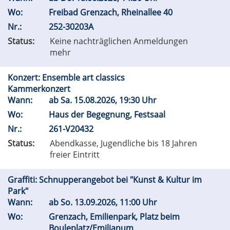
Wo:
Freibad Grenzach, Rheinallee 40
Nr.:
252-30203A
Status:
Keine nachträglichen Anmeldungen
mehr
Konzert: Ensemble art classics
Kammerkonzert
Wann:
ab
Sa.
15.08.2026, 19:30 Uhr
Wo:
Haus der Begegnung, Festsaal
Nr.:
261-V20432
Status:
Abendkasse, Jugendliche bis 18 Jahren
freier Eintritt
Graffiti: Schnupperangebot bei "Kunst & Kultur im
Park"
Wann:
ab
So.
13.09.2026, 11:00 Uhr
Wo:
Grenzach, Emilienpark, Platz beim
Bouleplatz/Emilianum