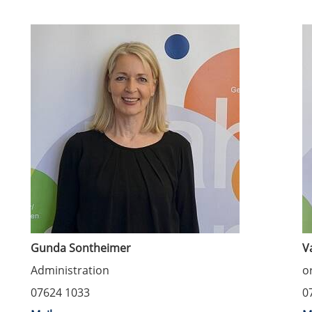
Gunda Sontheimer
V
Administration
o
07624 1033
0