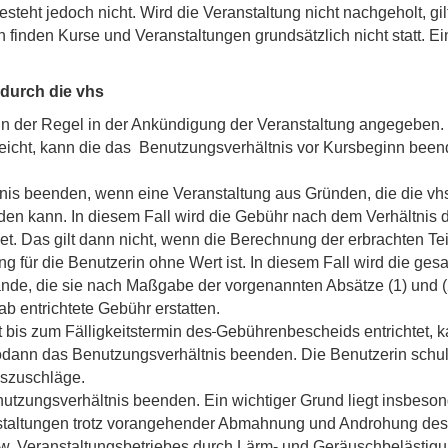
eht jedoch nicht. Wird die Veranstaltung nicht nachgeholt, gilt 
n finden Kurse und Veranstaltungen grundsätzlich nicht statt. 
durch die vhs
in der Regel in der Ankündigung der Veranstaltung angegeben.
reicht, kann die das Benutzungsverhältnis vor Kursbeginn been
is beenden, wenn eine Veranstaltung aus Gründen, die die vhs ni
finden kann. In diesem Fall wird die Gebühr nach dem Verhältnis
. Das gilt dann nicht, wenn die Berechnung der erbrachten Teil
g für die Benutzerin ohne Wert ist. In diesem Fall wird die ges
ände, die sie nach Maßgabe der vorgenannten Absätze (1) und (
ab entrichtete Gebühr erstatten.
t bis zum Fälligkeitstermin des
Gebührenbescheids entrichtet, 
sodann das Benutzungsverhältnis beenden. Die Benutzerin schu
szuschläge.
tzungsverhältnis beenden. Ein wichtiger Grund liegt insbesond
staltungen trotz vorangehender Abmahnung und Androhung des A
w. Veranstaltungsbetriebes durch Lärm- und Geräuschbelästigu