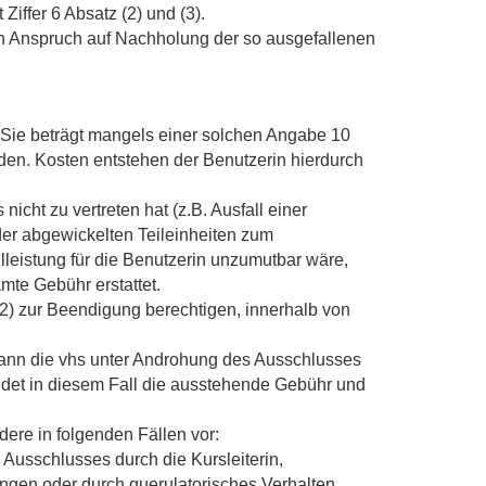
Ziffer 6 Absatz (2) und (3).
Ein Anspruch auf Nachholung der so ausgefallenen
 Sie beträgt mangels einer solchen Angabe 10
den. Kosten entstehen der Benutzerin hierdurch
cht zu vertreten hat (z.B. Ausfall einer
 der abgewickelten Teileinheiten zum
leistung für die Benutzerin unzumutbar wäre,
amte Gebühr erstattet.
2) zur Beendigung berechtigen, innerhalb von
kann die vhs unter Androhung des Ausschlusses
ldet in diesem Fall die ausstehende Gebühr und
ere in folgenden Fällen vor:
usschlusses durch die Kursleiterin,
ngen oder durch querulatorisches Verhalten,