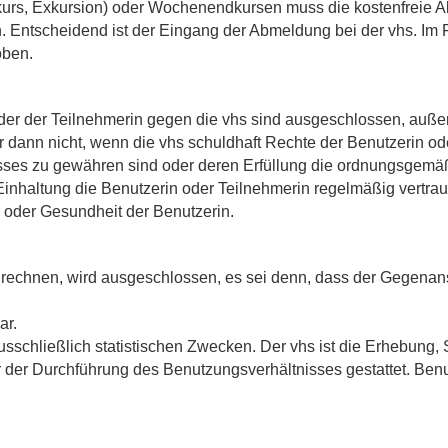
hkurs, Exkursion) oder Wochenendkursen muss die kostenfreie 
n
. Entscheidend ist der Eingang der Abmeldung bei der vhs. Im F
oben.
r der Teilnehmerin gegen die vhs sind ausgeschlossen, außer 
r dann nicht, wenn die vhs schuldhaft Rechte der Benutzerin ode
sses zu gewähren sind oder deren Erfüllung die ordnungsgem
nhaltung die Benutzerin oder Teilnehmerin regelmäßig vertraut (K
 oder Gesundheit der Benutzerin.
echnen, wird ausgeschlossen, es sei denn, dass der Gegenanspr
ar.
sschließlich statistischen Zwecken. Der vhs ist die Erhebung,
er Durchführung des Benutzungsverhältnisses gestattet. Benu