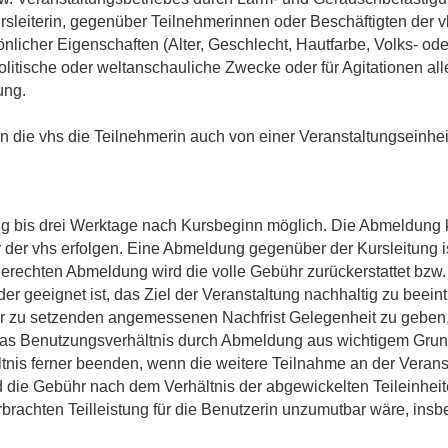
rsleiterin, gegenüber Teilnehmerinnen oder Beschäftigten der v
icher Eigenschaften (Alter, Geschlecht, Hautfarbe, Volks- oder
litische oder weltanschauliche Zwecke oder für Agitationen alle
ung.
nn die vhs die Teilnehmerin auch von einer Veranstaltungseinh
g bis drei Werktage nach Kursbeginn möglich. Die Abmeldung kan
r der vhs erfolgen. Eine Abmeldung gegenüber der Kursleitung i
tgerechten Abmeldung wird die volle Gebühr zurückerstattet bzw.
er geeignet ist, das Ziel der Veranstaltung nachhaltig zu beeint
r zu setzenden angemessenen Nachfrist Gelegenheit zu geben, 
t das Benutzungsverhältnis durch Abmeldung aus wichtigem Gru
tnis ferner beenden, wenn die weitere Teilnahme an der Veran
wird die Gebühr nach dem Verhältnis der abgewickelten Teileinhe
rbrachten Teilleistung für die Benutzerin unzumutbar wäre, insb