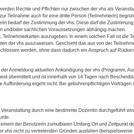
erden Rechte und Pflichten nur zwischen der vhs als Veransta
ur Teilnahme auch für eine dritte Person (Teilnehmerin) begrü
rin bedarf der Zustimmung der vhs. Diese darf die Zustimmung
hen und/oder sachlichen Voraussetzungen abhängig machen.
tet, Teilnehmerkarten auszugeben. In einem solchen Fall ist die T
gten der vhs auszuweisen. Geschieht das aus von der Teilnehme
chlossen werden, ohne dass dadurch ein Anspruch auf Rückersta
g der Anmeldung aktuellen Ankündigung der vhs (Programm, Aus
id übermittelt und ist innerhalb von 14 Tagen nach Bescheidd
e Aufforderung ergeht nicht. Bei gebührenpflichtigen Vorträgen i
 Veranstaltung durch eine bestimmte Dozentin durchgeführt wird
urde.
 einem der Benutzerin zumutbaren Umfang Ort und Zeitpunkt de
er vhs nicht zu vertretenden Gründen ausfallen (beispielsweise