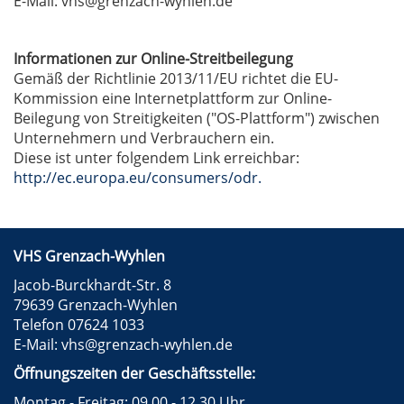
E-Mail: vhs@grenzach-wyhlen.de
Informationen zur Online-Streitbeilegung
Gemäß der Richtlinie 2013/11/EU richtet die EU-
Kommission eine Internetplattform zur Online-
Beilegung von Streitigkeiten ("OS-Plattform") zwischen
Unternehmern und Verbrauchern ein.
Diese ist unter folgendem Link erreichbar:
http://ec.europa.eu/consumers/odr.
VHS Grenzach-Wyhlen
Jacob-Burckhardt-Str. 8
79639 Grenzach-Wyhlen
Telefon 07624 1033
E-Mail:
vhs@grenzach-wyhlen.de
Öffnungszeiten der Geschäftsstelle:
Montag - Freitag: 09.00 - 12.30 Uhr